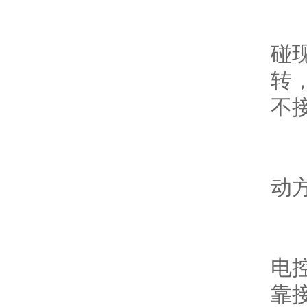
4.
碰现
转
不接
5.
动方
6.
电
靠接