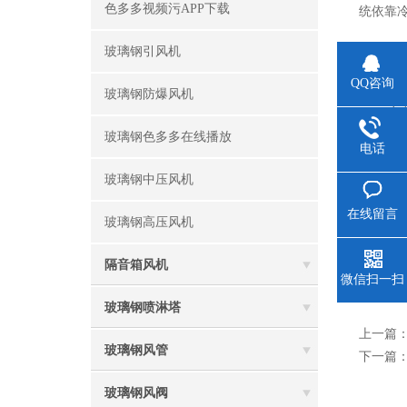
色多多视频污APP下载
统依靠冷
玻璃钢引风机
防爆风
QQ咨询
玻璃钢防爆风机
1
玻璃钢色多多在线播放
2、
电话
玻璃钢中压风机
4、
在线留言
温度低于
玻璃钢高压风机
5
隔音箱风机
微信扫一扫
花
玻璃钢喷淋塔
上一篇
玻璃钢风管
下一篇
玻璃钢风阀