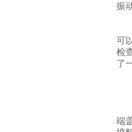
振动
叶轮
可
检
了一
轴承
经
端盖