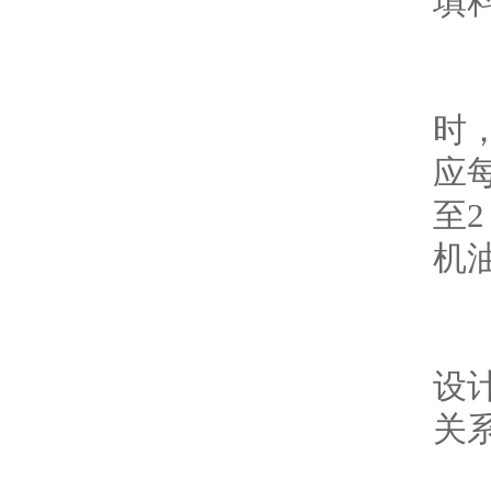
填料
轴承
时
应每
至2
机
为
设计
关系