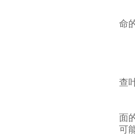
正确
命的
叶轮
在叶
查叶
只
面
可能