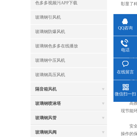
色多多视频污APP下载
彰显了科
玻璃钢引风机
轻量化设
延长了设
QQ咨询
玻璃钢防爆风机
玻璃
玻璃钢色多多在线播放
电话
材质特性
玻璃钢中压风机
那些含有
在线留言
玻璃钢高压风机
风量和风
生产中对
隔音箱风机
微信扫一扫
高效节能
玻璃钢喷淋塔
现节能环
玻璃钢风管
安全可靠
玻璃钢风阀
操作的保障