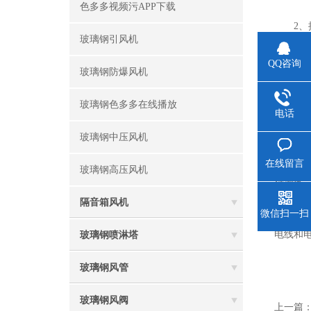
色多多视频污APP下载
2、
玻璃钢引风机
环或排放空
以确保长期
QQ咨询
玻璃钢防爆风机
3、
玻璃钢色多多在线播放
件。在
电话
玻璃钢中压风机
4、
在线留言
正确
玻璃钢高压风机
行测试
隔音箱风机
微信扫一扫
5、
电线和电
玻璃钢喷淋塔
玻璃钢风管
玻璃钢风阀
上一篇