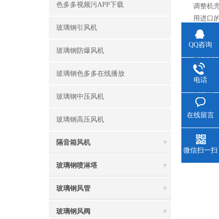
色多多视频污APP下载
调整机壳
用进口的
玻璃钢引风机
齿轮就可
注色多多
QQ咨询
玻璃钢防爆风机
更高等特点
玻璃钢色多多在线播放
电话
上一篇
下一篇
玻璃钢中压风机
在线留言
玻璃钢高压风机
隔音箱风机
微信扫一扫
玻璃钢喷淋塔
玻璃钢风管
玻璃钢风阀