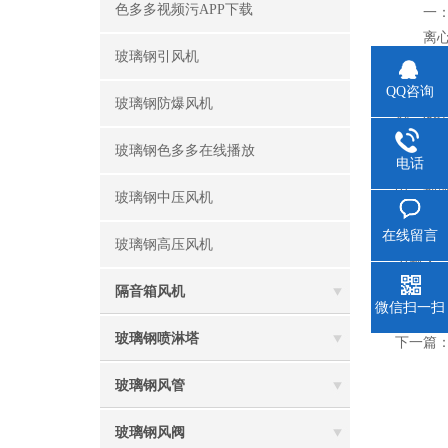
色多多视频污APP下载
一
离心式风
玻璃钢引风机
度
离心式风
QQ咨询
玻璃钢防爆风机
机一般采用
二
玻璃钢色多多在线播放
轴流
电话
出
玻璃钢中压风机
小型低压式
在线留言
和传动部件
玻璃钢高压风机
力越大
隔音箱风机
微信扫一扫
上一篇
玻璃钢喷淋塔
下一篇
玻璃钢风管
玻璃钢风阀