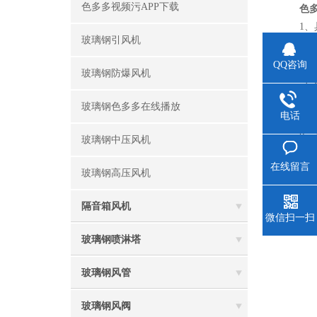
色多多视频污APP下载
色
1、具
玻璃钢引风机
2、
3
QQ咨询
玻璃钢防爆风机
4
周期；
玻璃钢色多多在线播放
5、
电话
6
玻璃钢中压风机
色
在线留言
保持风机
玻璃钢高压风机
隔音箱风机
上一篇
微信扫一扫
下一篇
玻璃钢喷淋塔
玻璃钢风管
玻璃钢风阀