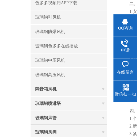
色多多视频污APP下载
二
1.安装
玻璃钢引风机
2.连接
3.电气
QQ咨询
玻璃钢防爆风机
4.调试运
玻璃钢色多多在线播放
三
电话
1.操作
玻璃钢中压风机
2.定期检
在线留言
3.清洁与
玻璃钢高压风机
4.负载
5.异常处
隔音箱风机
微信扫一扫
玻璃钢喷淋塔
四
玻璃钢风管
1.个人防
2.断电
玻璃钢风阀
3.紧急措