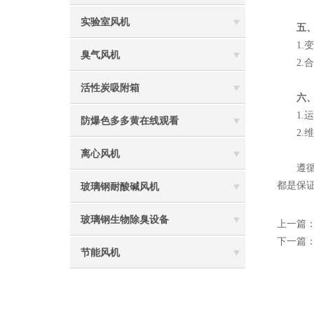
实验室风机
五
1.变频
臭气风机
2.合理调
活性炭吸附箱
六
1.运行记
防爆色多多黄在线观看
2.维护档
离心风机
遵循上述
都是保证
玻璃钢耐酸碱风机
玻璃钢生物除臭设备
上一篇
下一篇
节能风机